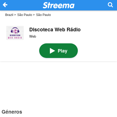
Brazil
>
São Paulo
>
São Paulo
Discoteca Web Rádio
Web
Play
Géneros