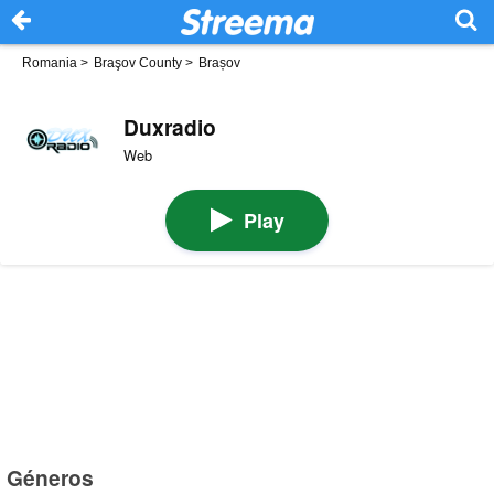
Romania
>
Braşov County
>
Brașov
Duxradio
Web
Play
Géneros