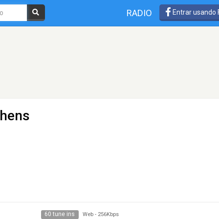
RADIO
Entrar usando
thens
60 tune ins
Web
-
256Kbps