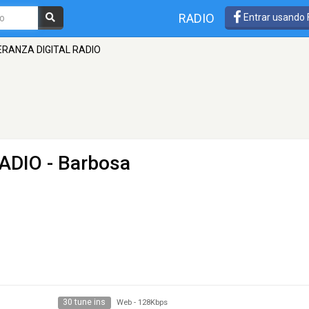
RADIO
Entrar usando
RANZA DIGITAL RADIO
ADIO
- Barbosa
30 tune ins
Web
-
128Kbps