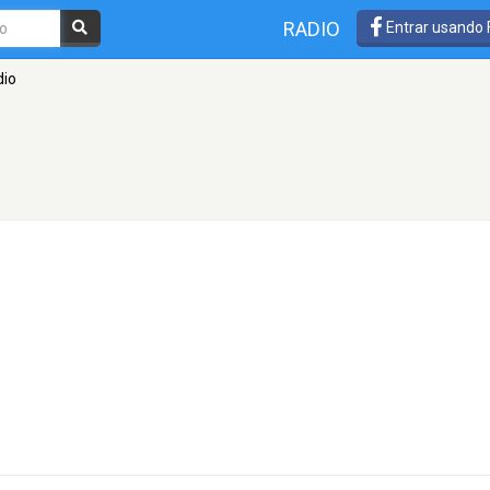
RADIO
Entrar usando
dio