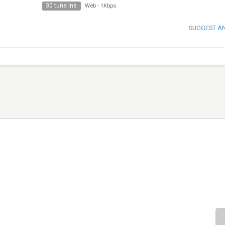
30 tune ins
Web
-
1Kbps
SUGGEST A