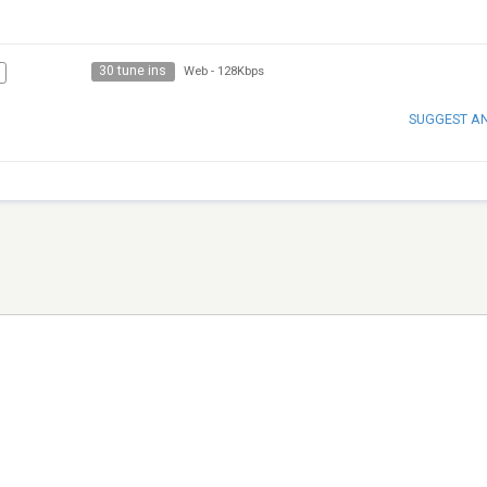
30 tune ins
Web
-
128Kbps
SUGGEST A