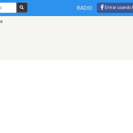
RADIO
Entrar usando
io