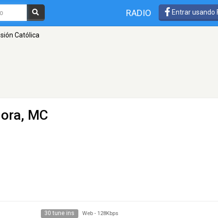
RADIO
Entrar usando
sión Católica
ora, MC
30 tune ins
Web
-
128Kbps