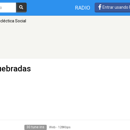
RADIO
Entrar usando
cléctica Social
uebradas
30 tune ins
Web
-
128Kbps