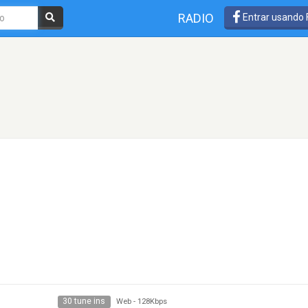
RADIO
Entrar usando
30 tune ins
Web
-
128Kbps