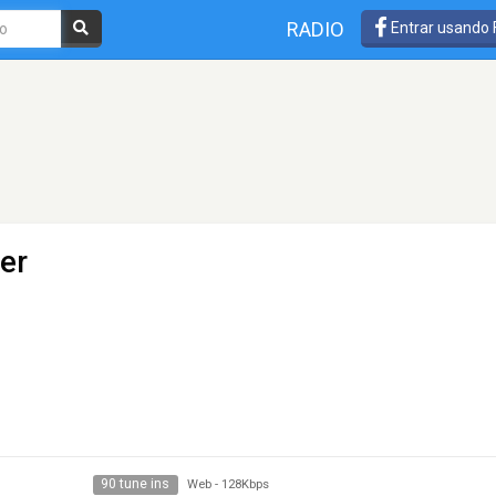
RADIO
Entrar usando
er
90 tune ins
Web
-
128Kbps