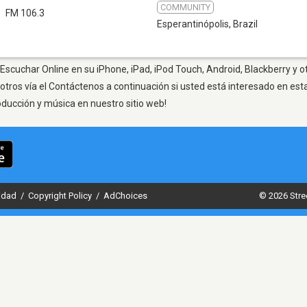
COMMUNITY
FM 106.3
Esperantinópolis
,
Brazil
 Escuchar Online en su iPhone, iPad, iPod Touch, Android, Blackberry y o
otros vía el Contáctenos a continuación si usted está interesado en est
oducción y música en nuestro sitio web!
cidad
/
Copyright Policy
/
AdChoices
© 2026 Stre