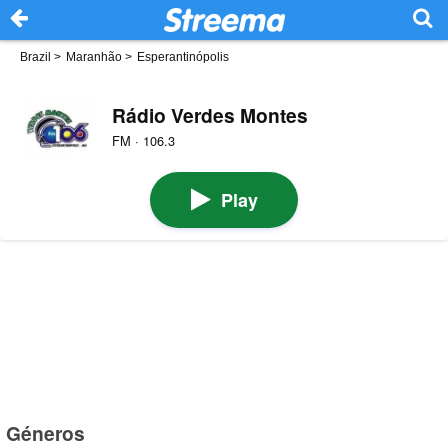
Brazil
>
Maranhão
>
Esperantinópolis
Rádio Verdes Montes
FM · 106.3
Play
Géneros