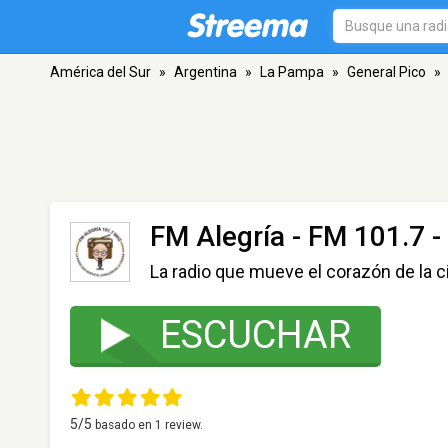
América del Sur
»
Argentina
»
La Pampa
»
General Pico
»
FM Alegría
- FM 101.7 -
La radio que mueve el corazón de la c
ESCUCHAR
5
/5
basado en
1
review.