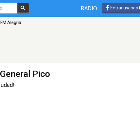
RADIO
Entrar usando
FM Alegría
 General Pico
iudad!