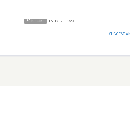
60 tune ins
FM 101.7
-
1Kbps
SUGGEST A