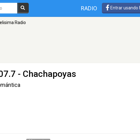
RADIO
Entrar usando
delisima Radio
07.7 - Chachapoyas
omántica