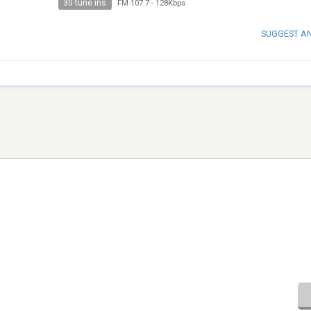
30 tune ins
FM 107.7
-
128Kbps
SUGGEST A