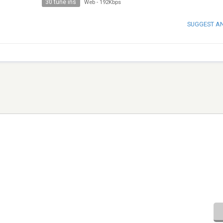
30 tune ins
Web
-
192Kbps
SUGGEST A