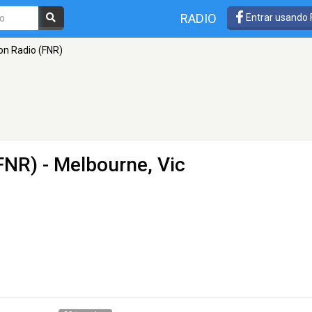
RADIO
Entrar usando
ion Radio (FNR)
(FNR)
- Melbourne, Vic