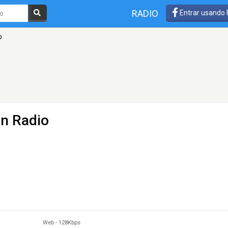
RADIO
Entrar usando
o
an Radio
Web
-
128Kbps