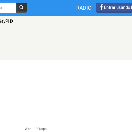
RADIO
Entrar usando
GayPHX
Web
-
192Kbps