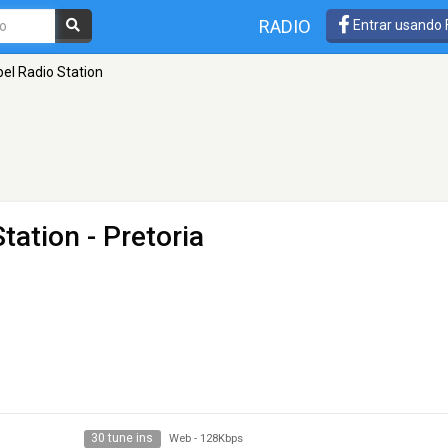
RADIO
Entrar usando
pel Radio Station
Station
- Pretoria
30 tune ins
Web
-
128Kbps