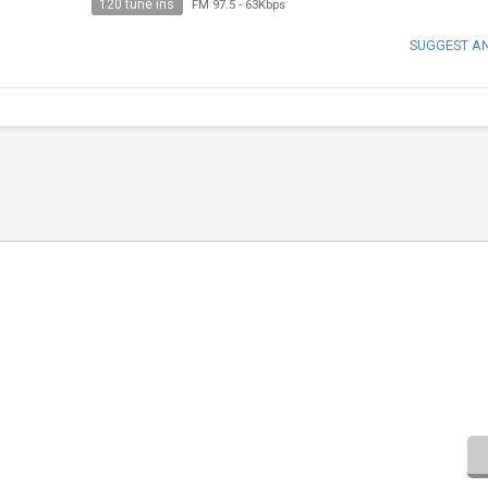
120 tune ins
FM 97.5
-
63Kbps
SUGGEST A