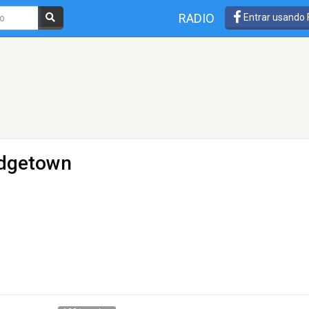
RADIO
Entrar usando
idgetown