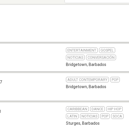
ENTERTAINMENT
GOSPEL
NOTICIAS
CONVERSACIÓN
Bridgetown
,
Barbados
ADULT CONTEMPORARY
POP
.7
Bridgetown
,
Barbados
CARIBBEAN
DANCE
HIP HOP
3
LATIN
NOTICIAS
POP
SOCA
Sturges
,
Barbados