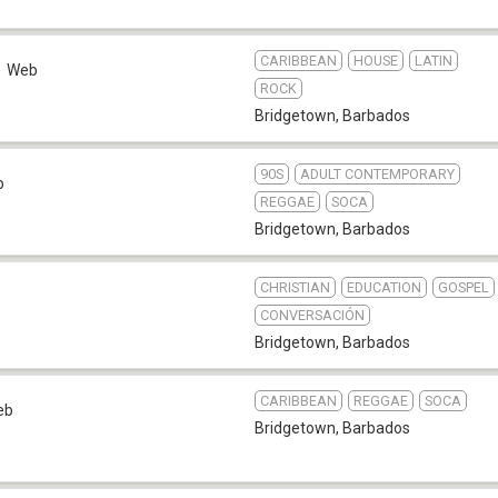
CARIBBEAN
HOUSE
LATIN
Web
ROCK
Bridgetown
,
Barbados
90S
ADULT CONTEMPORARY
b
REGGAE
SOCA
Bridgetown
,
Barbados
CHRISTIAN
EDUCATION
GOSPEL
CONVERSACIÓN
Bridgetown
,
Barbados
CARIBBEAN
REGGAE
SOCA
eb
Bridgetown
,
Barbados