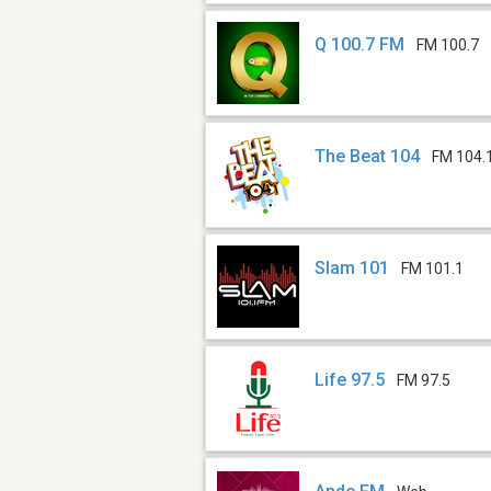
Q 100.7 FM
FM 100.7
The Beat 104
FM 104.
Slam 101
FM 101.1
Life 97.5
FM 97.5