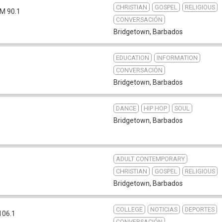
CHRISTIAN
GOSPEL
RELIGIOUS
M 90.1
CONVERSACIÓN
Bridgetown
,
Barbados
EDUCATION
INFORMATION
CONVERSACIÓN
Bridgetown
,
Barbados
DANCE
HIP HOP
SOUL
Bridgetown
,
Barbados
ADULT CONTEMPORARY
CHRISTIAN
GOSPEL
RELIGIOUS
Bridgetown
,
Barbados
COLLEGE
NOTICIAS
DEPORTES
106.1
CONVERSACIÓN