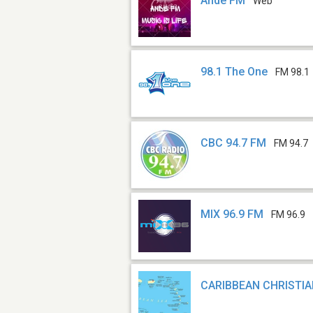
Ande FM
Web
98.1 The One
FM 98.1
CBC 94.7 FM
FM 94.7
MIX 96.9 FM
FM 96.9
CARIBBEAN CHRISTIA