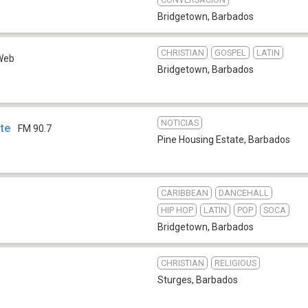
Bridgetown
,
Barbados
CHRISTIAN
GOSPEL
LATIN
Web
Bridgetown
,
Barbados
NOTICIAS
te
FM 90.7
Pine Housing Estate
,
Barbados
CARIBBEAN
DANCEHALL
HIP HOP
LATIN
POP
SOCA
Bridgetown
,
Barbados
CHRISTIAN
RELIGIOUS
Sturges
,
Barbados