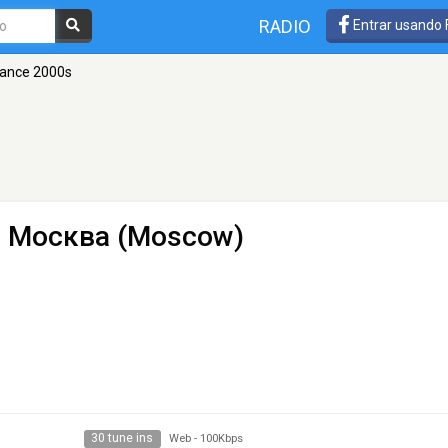
RADIO
Entrar usando
Dance 2000s
- Москва (Moscow)
30 tune ins
Web
-
100Kbps