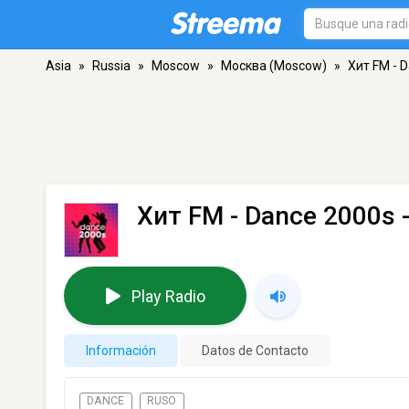
Asia
»
Russia
»
Moscow
»
Москва (Moscow)
»
Хит FM - 
Хит FM - Dance 2000s
Play Radio
Información
Datos de Contacto
DANCE
RUSO