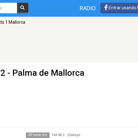
RADIO
Entrar usando
its 1 Mallorca
2 - Palma de Mallorca
30 tune ins
FM 98.2
-
256Kbps