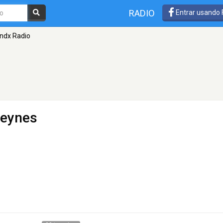
RADIO
Entrar usando
andx Radio
Keynes