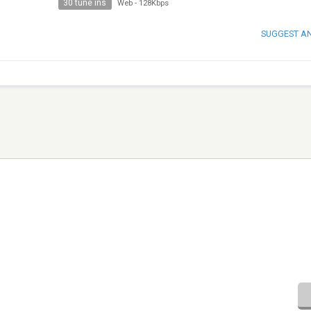
30 tune ins
Web
-
128Kbps
SUGGEST A