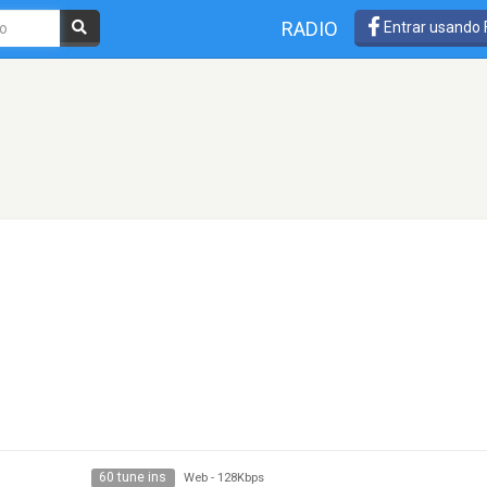
RADIO
Entrar usando
60 tune ins
Web
-
128Kbps