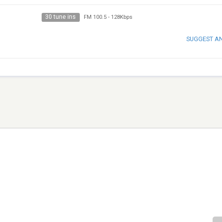
30 tune ins
FM 100.5
-
128Kbps
SUGGEST A