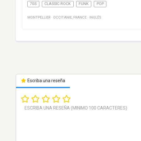
70S
CLASSIC ROCK
FUNK
POP
MONTPELLIER
·
OCCITANIE
,
FRANCE
·
INGLÉS
Escriba una reseña