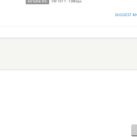
60 tune ins
FM 107.7
-
128Kbps
SUGGEST A