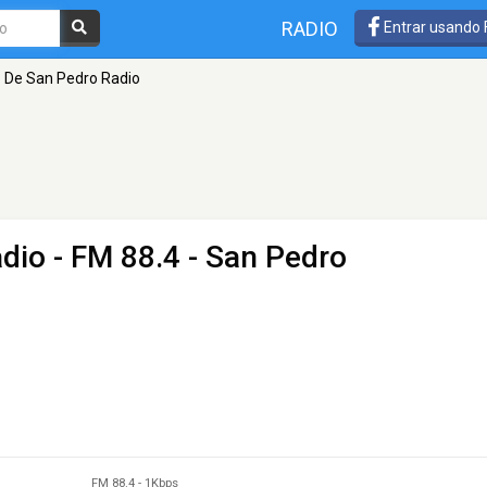
RADIO
Entrar usando
 De San Pedro Radio
adio
- FM 88.4 - San Pedro
FM 88.4
-
1Kbps