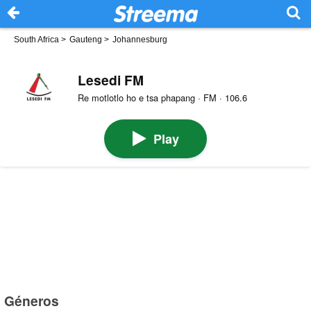
South Africa
>
Gauteng
>
Johannesburg
Lesedi FM
Re motlotlo ho e tsa phapang · FM · 106.6
Play
Géneros