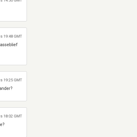
las 14:50 GMT
as 19:48 GMT
 asseblief
as 19:25 GMT
lander?
as 18:02 GMT
ie?