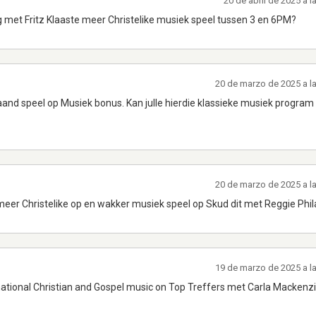
20 de abril de 2025 a 
 met Fritz Klaaste meer Christelike musiek speel tussen 3 en 6PM?
20 de marzo de 2025 a l
aand speel op Musiek bonus. Kan julle hierdie klassieke musiek program
20 de marzo de 2025 a l
meer Christelike op en wakker musiek speel op Skud dit met Reggie Phi
19 de marzo de 2025 a l
national Christian and Gospel music on Top Treffers met Carla Mackenz