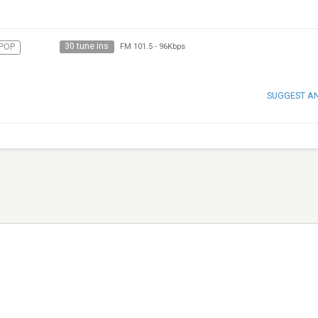
30 tune ins
POP
FM 101.5
-
96Kbps
SUGGEST A