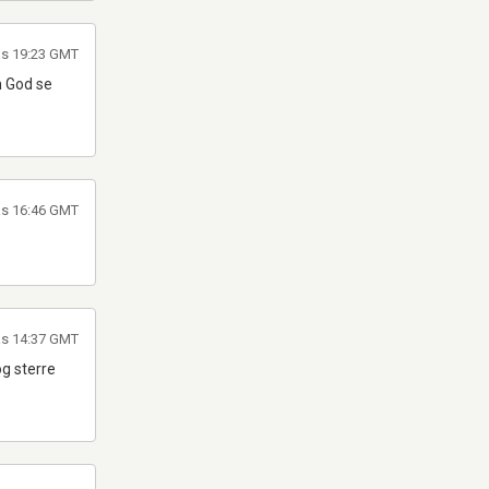
las 19:23 GMT
n God se
las 16:46 GMT
las 14:37 GMT
og sterre