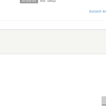
30 tune ins
Web
-
64Kbps
SUGGEST A