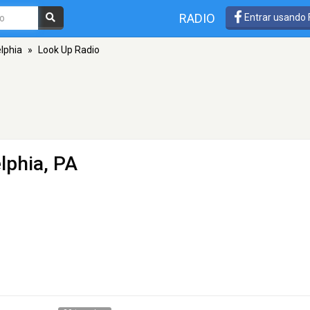
RADIO
Entrar usando
lphia
»
Look Up Radio
lphia, PA