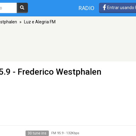
RADIO
Entrar usando
estphalen
»
Luz e Alegria FM
5.9 - Frederico Westphalen
30 tune ins
FM 95.9
-
132Kbps