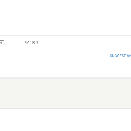
FM 105.9
N
SUGGEST A