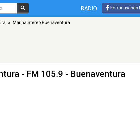
RADIO
Entrar usando
ura
»
Marina Stereo Buenaventura
ntura
- FM 105.9 - Buenaventura