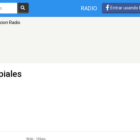
RADIO
Entrar usando
cion Radio
piales
Web
-
1Kbps