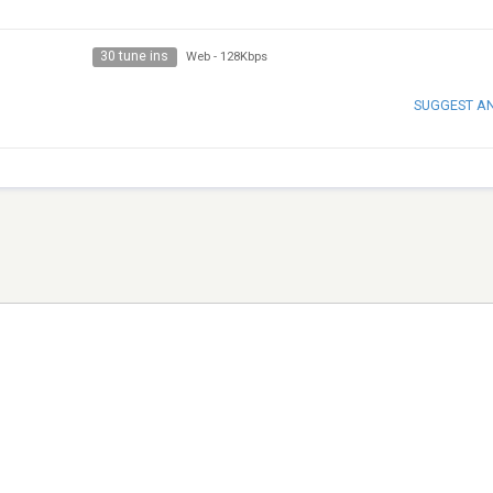
30 tune ins
Web
-
128Kbps
SUGGEST A