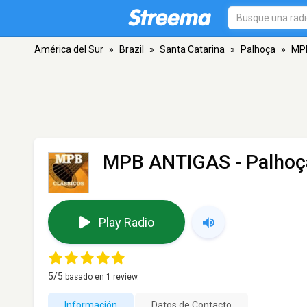
América del Sur
»
Brazil
»
Santa Catarina
»
Palhoça
»
MP
MPB ANTIGAS
- Palhoç
Play Radio
5
/5
basado en
1
review.
Información
Datos de Contacto