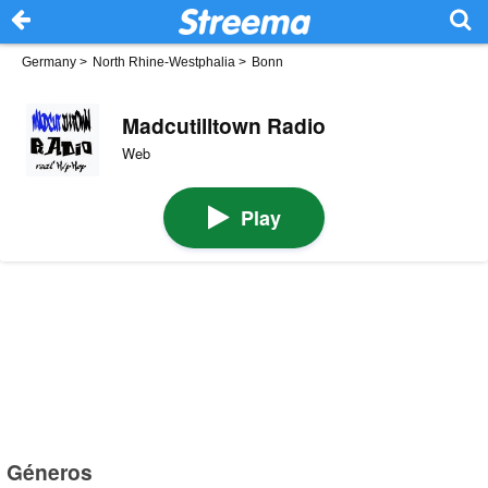
Germany
>
North Rhine-Westphalia
>
Bonn
Madcutilltown Radio
Web
Play
Géneros