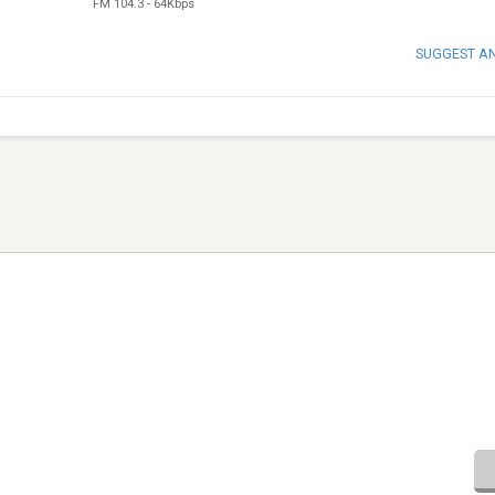
FM 104.3
-
64Kbps
SUGGEST A