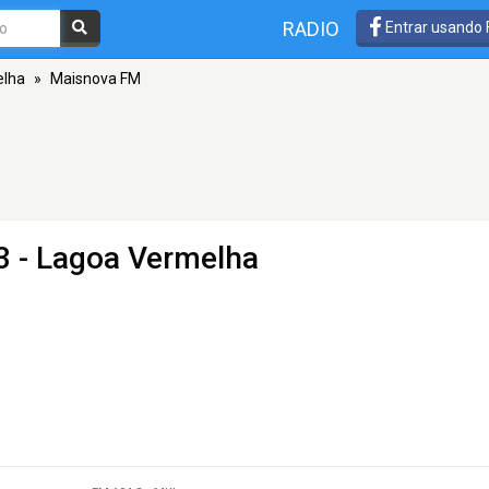
RADIO
Entrar usando
elha
»
Maisnova FM
3 - Lagoa Vermelha