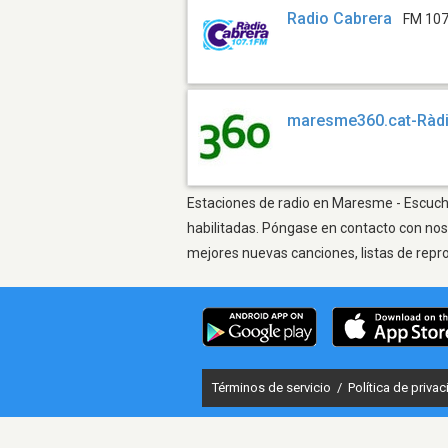
Radio Cabrera
FM 107
maresme360.cat-Ràd
Estaciones de radio en Maresme - Escuchar
habilitadas. Póngase en contacto con nos
mejores nuevas canciones, listas de repr
Términos de servicio
/
Política de priva