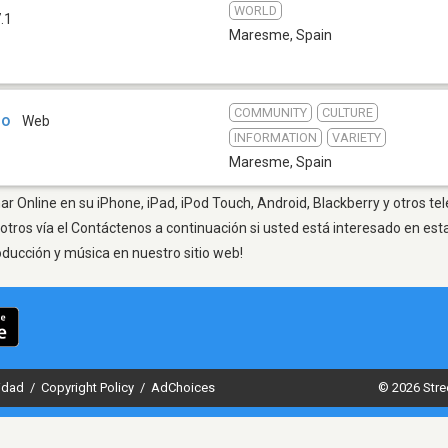
WORLD
.1
Maresme
,
Spain
COMMUNITY
CULTURE
io
Web
INFORMATION
VARIETY
Maresme
,
Spain
 Online en su iPhone, iPad, iPod Touch, Android, Blackberry y otros te
otros vía el Contáctenos a continuación si usted está interesado en est
oducción y música en nuestro sitio web!
cidad
/
Copyright Policy
/
AdChoices
© 2026 Stre