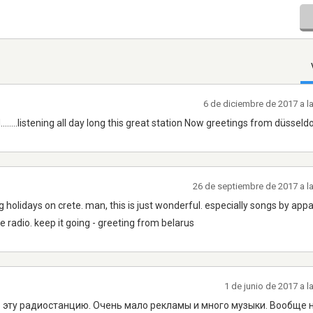
6 de diciembre de 2017 a l
........listening all day long this great station Now greetings from düsseld
26 de septiembre de 2017 a l
g holidays on crete. man, this is just wonderful. especially songs by app
he radio. keep it going - greeting from belarus
1 de junio de 2017 a 
 эту радиостанцию. Очень мало рекламы и много музыки. Вообще 