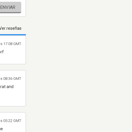
ENVIAR
Ver reseñas
as 17:08 GMT
orf
as 08:36 GMT
arat and
las 05:22 GMT
не