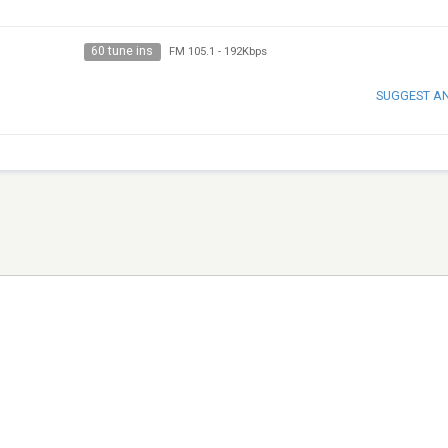
60 tune ins
FM 105.1
-
192Kbps
SUGGEST A