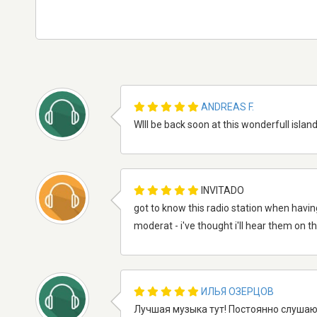
ANDREAS F.
WIll be back soon at this wonderfull island
INVITADO
got to know this radio station when havin
moderat - i've thought i'll hear them on t
ИЛЬЯ ОЗЕРЦОВ
Лучшая музыка тут! Постоянно слушаю