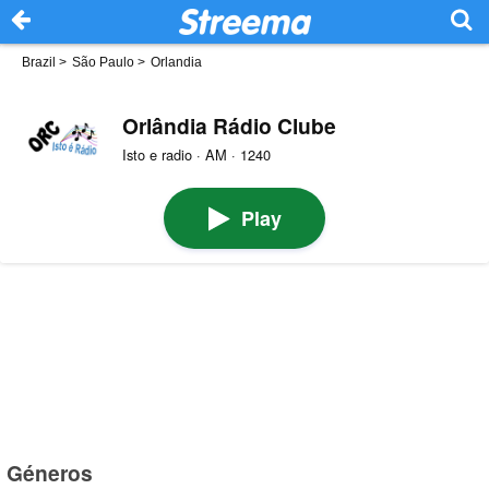
Brazil
>
São Paulo
>
Orlandia
Orlândia Rádio Clube
Isto e radio · AM · 1240
Play
Géneros