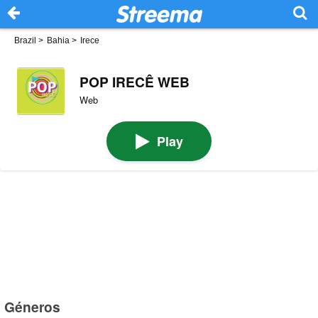
Brazil
>
Bahia
>
Irece
POP IRECÊ WEB
Web
Play
Géneros