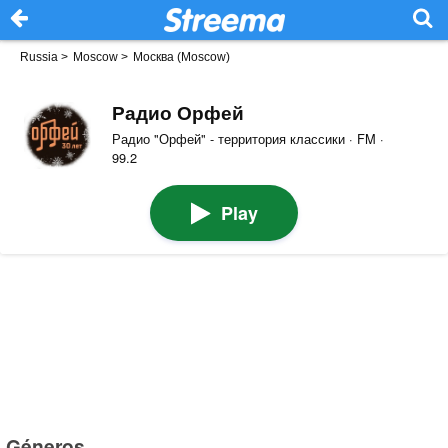
Russia
>
Moscow
>
Москва (Moscow)
Радио Орфей
Радио "Орфей" - территория классики · FM ·
99.2
Play
Géneros