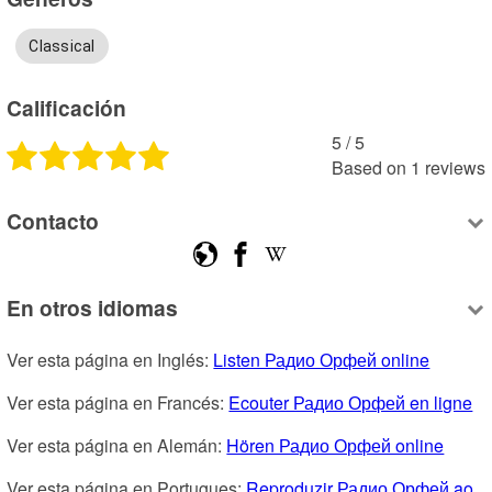
Classical
Calificación
5
 /
5
Based on
1
reviews
Contacto
En otros idiomas
Ver esta página en Inglés: 
Listen Радио Орфей online
Ver esta página en Francés: 
Ecouter Радио Орфей en ligne
Ver esta página en Alemán: 
Hören Радио Орфей online
Ver esta página en Portugues: 
Reproduzir Радио Орфей ao 