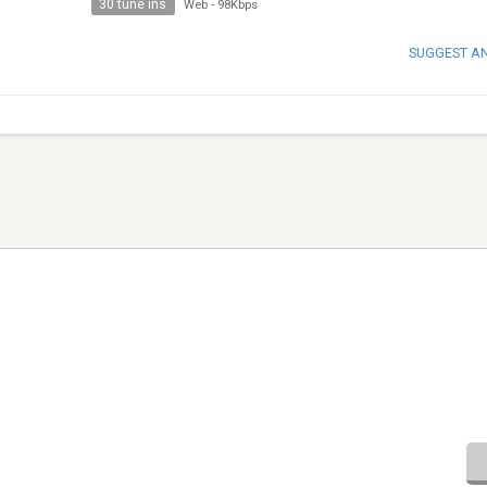
30 tune ins
Web
-
98Kbps
SUGGEST A