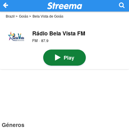
Brazil
>
Goiás
>
Bela Vista de Goiás
Rádio Bela Vista FM
FM · 87.9
Play
Géneros