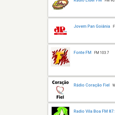
Rádio Líder FM
FM 90
Jovem Pan Goiânia
F
Fonte FM
FM 103.7
Rádio Coração Fiel
W
Radio Vila Boa FM 87.