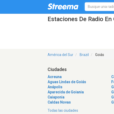
Estaciones De Radio En 
América del Sur
Brazil
Goiás
Ciudades
Acreuna
C
Aguas Lindas de Goiás
F
Anápolis
G
Aparecida de Goiania
G
Caiaponia
G
Caldas Novas
G
Todas las ciudades