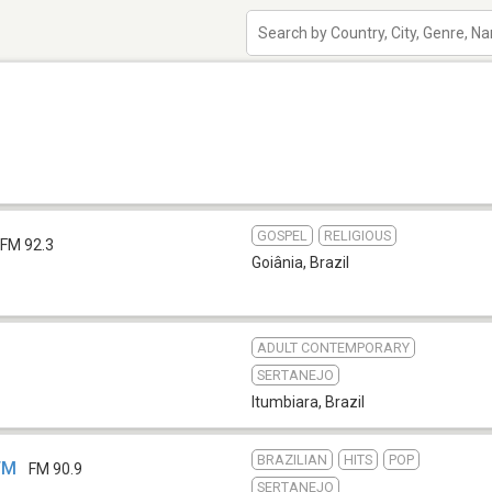
GOSPEL
RELIGIOUS
FM 92.3
Goiânia
,
Brazil
ADULT CONTEMPORARY
SERTANEJO
Itumbiara
,
Brazil
BRAZILIAN
HITS
POP
FM
FM 90.9
SERTANEJO