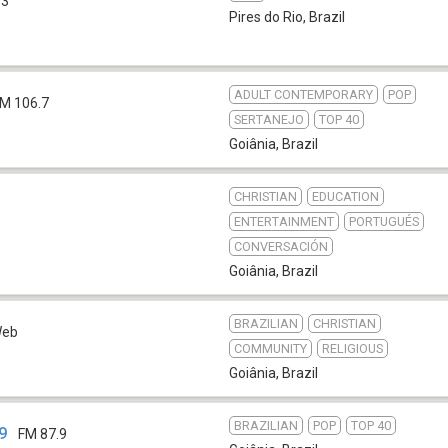
.3
Pires do Rio
,
Brazil
ADULT CONTEMPORARY
POP
M 106.7
SERTANEJO
TOP 40
Goiânia
,
Brazil
CHRISTIAN
EDUCATION
ENTERTAINMENT
PORTUGUÉS
CONVERSACIÓN
Goiânia
,
Brazil
BRAZILIAN
CHRISTIAN
eb
COMMUNITY
RELIGIOUS
Goiânia
,
Brazil
BRAZILIAN
POP
TOP 40
9
FM 87.9