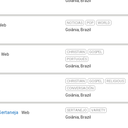
Goiânia
,
Brazil
NOTICIAS
POP
WORLD
Web
Goiânia
,
Brazil
CHRISTIAN
GOSPEL
Web
PORTUGUÉS
Goiânia
,
Brazil
CHRISTIAN
GOSPEL
RELIGIOUS
CONVERSACIÓN
Goiânia
,
Brazil
SERTANEJO
VARIETY
Sertaneja
Web
Goiânia
,
Brazil