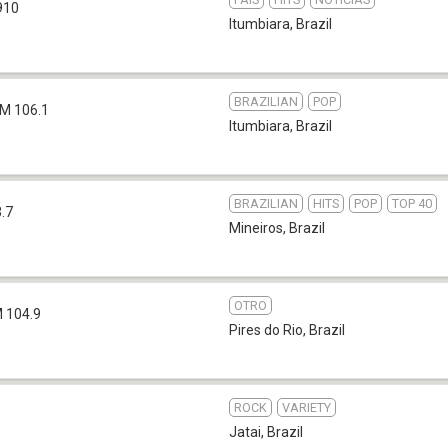
910
Itumbiara
,
Brazil
BRAZILIAN
POP
M 106.1
Itumbiara
,
Brazil
BRAZILIAN
HITS
POP
TOP 40
.7
Mineiros
,
Brazil
OTRO
 104.9
Pires do Rio
,
Brazil
ROCK
VARIETY
Jatai
,
Brazil