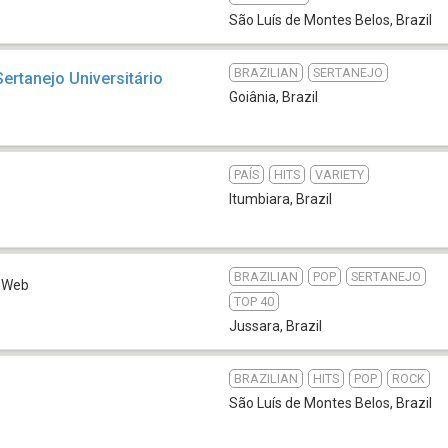
São Luís de Montes Belos
,
Brazil
BRAZILIAN
SERTANEJO
Sertanejo Universitário
Goiânia
,
Brazil
PAÍS
HITS
VARIETY
3
Itumbiara
,
Brazil
BRAZILIAN
POP
SERTANEJO
Web
TOP 40
Jussara
,
Brazil
BRAZILIAN
HITS
POP
ROCK
São Luís de Montes Belos
,
Brazil