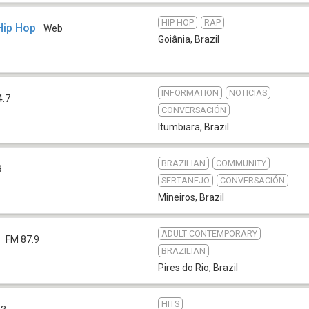
HIP HOP
RAP
Hip Hop
Web
Goiânia
,
Brazil
INFORMATION
NOTICIAS
4.7
CONVERSACIÓN
Itumbiara
,
Brazil
BRAZILIAN
COMMUNITY
9
SERTANEJO
CONVERSACIÓN
Mineiros
,
Brazil
ADULT CONTEMPORARY
FM 87.9
BRAZILIAN
Pires do Rio
,
Brazil
HITS