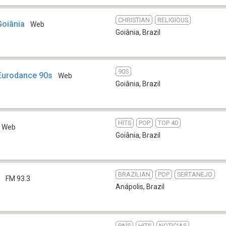
CHRISTIAN
RELIGIOUS
Goiânia
Web
Goiânia
,
Brazil
90S
 Eurodance 90s
Web
Goiânia
,
Brazil
HITS
POP
TOP 40
Web
Goiânia
,
Brazil
BRAZILIAN
POP
SERTANEJO
M
FM 93.3
Anápolis
,
Brazil
PAÍS
HITS
NOTICIAS