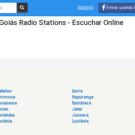
RADIO
Entrar usando
Goiás Radio Stations - Escuchar Online
atalao
Ipora
ormosa
Itapuranga
oianesia
Itumbiara
oias
Jatai
oiatuba
Jussara
oiânia
Luziânia