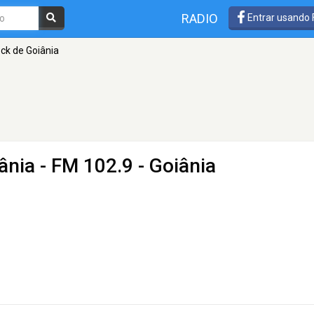
RADIO
Entrar usando
ck de Goiânia
ânia
- FM 102.9 - Goiânia