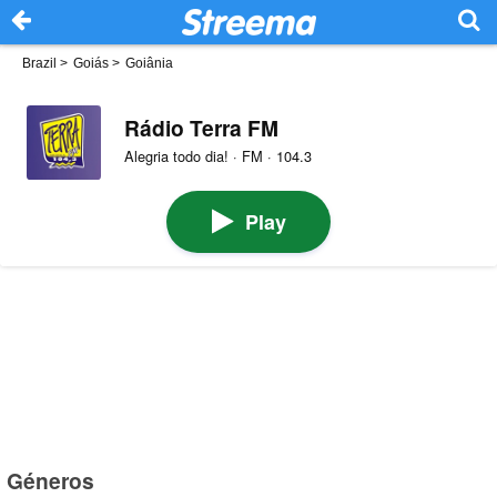
Brazil
>
Goiás
>
Goiânia
Rádio Terra FM
Alegria todo dia! · FM · 104.3
Play
Géneros