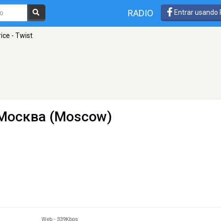
RADIO
Entrar usando
ice - Twist
Москва (Moscow)
Web
-
339Kbps