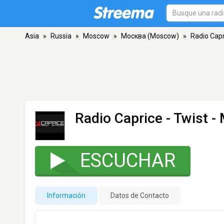
Asia
»
Russia
»
Moscow
»
Москва (Moscow)
»
Radio Capr
Radio Caprice - Twist
- 
ESCUCHAR
Información
Datos de Contacto