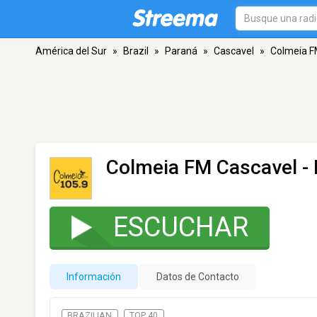
América del Sur
»
Brazil
»
Paraná
»
Cascavel
»
Colmeia F
Colmeia FM Cascavel
- 
ESCUCHAR
Información
Datos de Contacto
BRAZILIAN
TOP 40