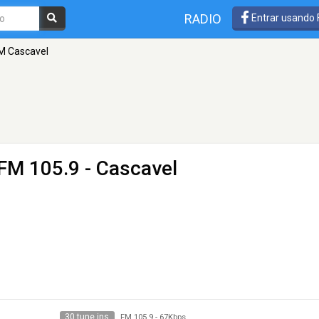
RADIO
Entrar usando
M Cascavel
FM 105.9 - Cascavel
30 tune ins
FM 105.9
-
67Kbps