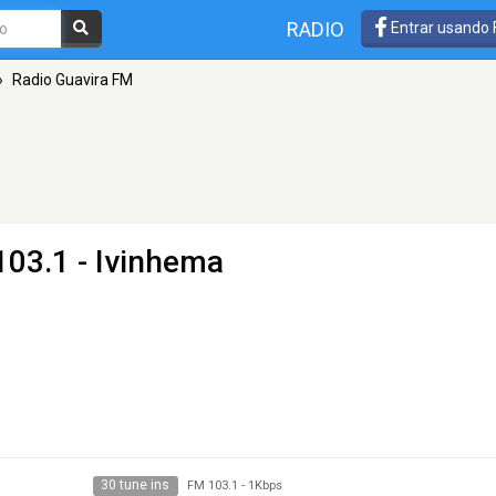
RADIO
Entrar usando
»
Radio Guavira FM
103.1 - Ivinhema
30 tune ins
FM 103.1
-
1Kbps